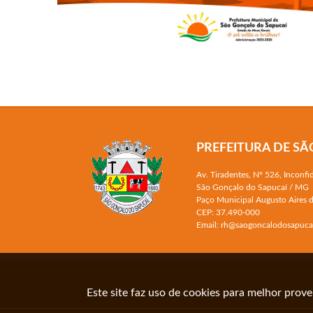
PREFEITURA DE S
Av. Tiradentes, Nº 526, Inconfi
São Gonçalo do Sapucaí / MG
Paço Municipal Augusto Aires 
CEP: 37.490-000
Email: rh@saogoncalodosapucai
Este site faz uso de cookies para melhor prov