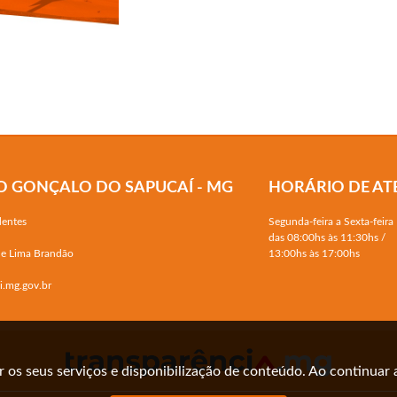
ÃO GONÇALO DO SAPUCAÍ - MG
HORÁRIO DE A
dentes
Segunda-feira a Sexta-feira
das 08:00hs às 11:30hs /
de Lima Brandão
13:00hs às 17:00hs
.mg.gov.br
er os seus serviços e disponibilização de conteúdo. Ao continuar