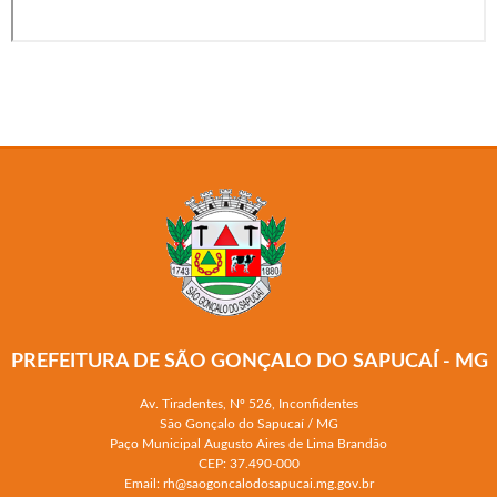
PREFEITURA DE SÃO GONÇALO DO SAPUCAÍ - MG
Av. Tiradentes, Nº 526, Inconfidentes
São Gonçalo do Sapucaí / MG
Paço Municipal Augusto Aires de Lima Brandão
CEP: 37.490-000
Email: rh@saogoncalodosapucai.mg.gov.br