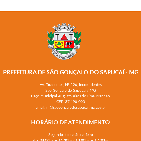
PREFEITURA DE SÃO GONÇALO DO SAPUCAÍ - MG
Av. Tiradentes, Nº 526, Inconfidentes
São Gonçalo do Sapucaí / MG
Paço Municipal Augusto Aires de Lima Brandão
CEP: 37.490-000
Email: rh@saogoncalodosapucai.mg.gov.br
HORÁRIO DE ATENDIMENTO
Segunda-feira a Sexta-feira
das 08:00hs às 11:30hs / 13:00hs às 17:00hs