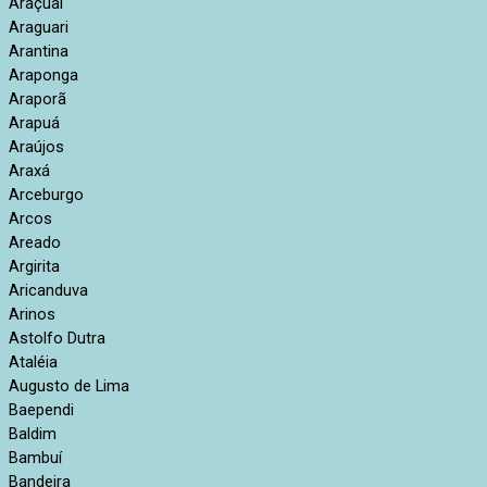
Araçuaí
Araguari
Arantina
Araponga
Araporã
Arapuá
Araújos
Araxá
Arceburgo
Arcos
Areado
Argirita
Aricanduva
Arinos
Astolfo Dutra
Ataléia
Augusto de Lima
Baependi
Baldim
Bambuí
Bandeira